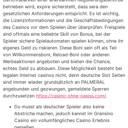
betrieben wird, expire sicherstellt, dass sera den
gesetzlichen Anforderungen entspricht. Es ist wichtig,
die Lizenzinformationen und die Geschäftsbedingungen
des Casinos vor dem Spielen über überprüfen. Freispiele
sind oftmals eine beliebte Skill von Bonus, bei der
Spieler sichere Spielautomaten spielen können, ohne ihr
eigenes Geld zu riskieren. Diese Boni sein oft als Teil
von Willkommensboni, Reload-Boni oder anderen
Werbeaktionen angeboten und bieten die Chance,
echtes Geld zu abbauen. Diese Möglichkeit besteht bei
legalen Internet casinos nicht, denn deutsche Slot Seiten
sind immer wieder grundsätzlich an PALMERAL
angebunden und gezwungen, gemeldete Sperren
durchzusetzen
https://casino-ohne-oasiss.com/
.
Du musst als deutscher Spieler also keine
Abstriche machen, jedoch kannst im Gransino
Casino ein vollumfängliches Casino Erlebnis
genießen.