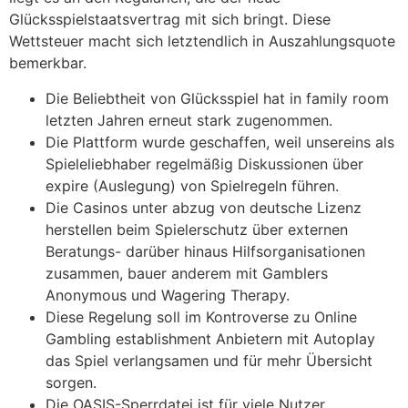
Glücksspielstaatsvertrag mit sich bringt. Diese
Wettsteuer macht sich letztendlich in Auszahlungsquote
bemerkbar.
Die Beliebtheit von Glücksspiel hat in family room
letzten Jahren erneut stark zugenommen.
Die Plattform wurde geschaffen, weil unsereins als
Spieleliebhaber regelmäßig Diskussionen über
expire (Auslegung) von Spielregeln führen.
Die Casinos unter abzug von deutsche Lizenz
herstellen beim Spielerschutz über externen
Beratungs- darüber hinaus Hilfsorganisationen
zusammen, bauer anderem mit Gamblers
Anonymous und Wagering Therapy.
Diese Regelung soll im Kontroverse zu Online
Gambling establishment Anbietern mit Autoplay
das Spiel verlangsamen und für mehr Übersicht
sorgen.
Die OASIS-Sperrdatei ist für viele Nutzer