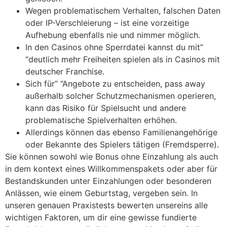
Wegen problematischem Verhalten, falschen Daten
oder IP-Verschleierung – ist eine vorzeitige
Aufhebung ebenfalls nie und nimmer möglich.
In den Casinos ohne Sperrdatei kannst du mit”
“deutlich mehr Freiheiten spielen als in Casinos mit
deutscher Franchise.
Sich für” “Angebote zu entscheiden, pass away
außerhalb solcher Schutzmechanismen operieren,
kann das Risiko für Spielsucht und andere
problematische Spielverhalten erhöhen.
Allerdings können das ebenso Familienangehörige
oder Bekannte des Spielers tätigen (Fremdsperre).
Sie können sowohl wie Bonus ohne Einzahlung als auch
in dem kontext eines Willkommenspakets oder aber für
Bestandskunden unter Einzahlungen oder besonderen
Anlässen, wie einem Geburtstag, vergeben sein. In
unseren genauen Praxistests bewerten unsereins alle
wichtigen Faktoren, um dir eine gewisse fundierte