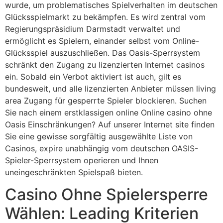
wurde, um problematisches Spielverhalten im deutschen
Glücksspielmarkt zu bekämpfen. Es wird zentral vom
Regierungspräsidium Darmstadt verwaltet und
ermöglicht es Spielern, einander selbst vom Online-
Glücksspiel auszuschließen. Das Oasis-Sperrsystem
schränkt den Zugang zu lizenzierten Internet casinos
ein. Sobald ein Verbot aktiviert ist auch, gilt es
bundesweit, und alle lizenzierten Anbieter müssen living
area Zugang für gesperrte Spieler blockieren. Suchen
Sie nach einem erstklassigen online Online casino ohne
Oasis Einschränkungen? Auf unserer Internet site finden
Sie eine gewisse sorgfältig ausgewählte Liste von
Casinos, expire unabhängig vom deutschen OASIS-
Spieler-Sperrsystem operieren und Ihnen
uneingeschränkten Spielspaß bieten.
Casino Ohne Spielersperre
Wählen: Leading Kriterien