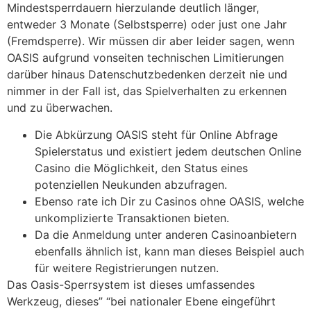
Mindestsperrdauern hierzulande deutlich länger,
entweder 3 Monate (Selbstsperre) oder just one Jahr
(Fremdsperre). Wir müssen dir aber leider sagen, wenn
OASIS aufgrund vonseiten technischen Limitierungen
darüber hinaus Datenschutzbedenken derzeit nie und
nimmer in der Fall ist, das Spielverhalten zu erkennen
und zu überwachen.
Die Abkürzung OASIS steht für Online Abfrage
Spielerstatus und existiert jedem deutschen Online
Casino die Möglichkeit, den Status eines
potenziellen Neukunden abzufragen.
Ebenso rate ich Dir zu Casinos ohne OASIS, welche
unkomplizierte Transaktionen bieten.
Da die Anmeldung unter anderen Casinoanbietern
ebenfalls ähnlich ist, kann man dieses Beispiel auch
für weitere Registrierungen nutzen.
Das Oasis-Sperrsystem ist dieses umfassendes
Werkzeug, dieses” “bei nationaler Ebene eingeführt