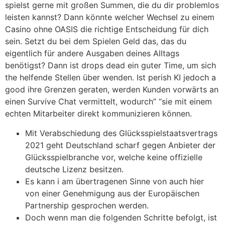
spielst gerne mit großen Summen, die du dir problemlos
leisten kannst? Dann könnte welcher Wechsel zu einem
Casino ohne OASIS die richtige Entscheidung für dich
sein. Setzt du bei dem Spielen Geld das, das du
eigentlich für andere Ausgaben deines Alltags
benötigst? Dann ist drops dead ein guter Time, um sich
the helfende Stellen über wenden. Ist perish KI jedoch a
good ihre Grenzen geraten, werden Kunden vorwärts an
einen Survive Chat vermittelt, wodurch” “sie mit einem
echten Mitarbeiter direkt kommunizieren können.
Mit Verabschiedung des Glücksspielstaatsvertrags
2021 geht Deutschland scharf gegen Anbieter der
Glücksspielbranche vor, welche keine offizielle
deutsche Lizenz besitzen.
Es kann i am übertragenen Sinne von auch hier
von einer Genehmigung aus der Europäischen
Partnership gesprochen werden.
Doch wenn man die folgenden Schritte befolgt, ist