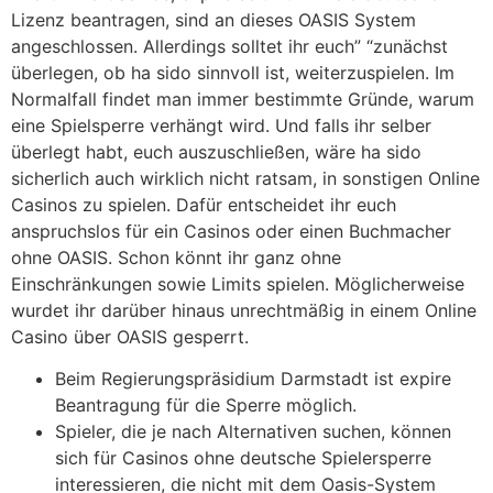
Lizenz beantragen, sind an dieses OASIS System
angeschlossen. Allerdings solltet ihr euch” “zunächst
überlegen, ob ha sido sinnvoll ist, weiterzuspielen. Im
Normalfall findet man immer bestimmte Gründe, warum
eine Spielsperre verhängt wird. Und falls ihr selber
überlegt habt, euch auszuschließen, wäre ha sido
sicherlich auch wirklich nicht ratsam, in sonstigen Online
Casinos zu spielen. Dafür entscheidet ihr euch
anspruchslos für ein Casinos oder einen Buchmacher
ohne OASIS. Schon könnt ihr ganz ohne
Einschränkungen sowie Limits spielen. Möglicherweise
wurdet ihr darüber hinaus unrechtmäßig in einem Online
Casino über OASIS gesperrt.
Beim Regierungspräsidium Darmstadt ist expire
Beantragung für die Sperre möglich.
Spieler, die je nach Alternativen suchen, können
sich für Casinos ohne deutsche Spielersperre
interessieren, die nicht mit dem Oasis-System