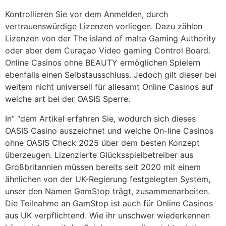
Kontrollieren Sie vor dem Anmelden, durch
vertrauenswürdige Lizenzen vorliegen. Dazu zählen
Lizenzen von der The island of malta Gaming Authority
oder aber dem Curaçao Video gaming Control Board.
Online Casinos ohne BEAUTY ermöglichen Spielern
ebenfalls einen Selbstausschluss. Jedoch gilt dieser bei
weitem nicht universell für allesamt Online Casinos auf
welche art bei der OASIS Sperre.
In” “dem Artikel erfahren Sie, wodurch sich dieses
OASIS Casino auszeichnet und welche On-line Casinos
ohne OASIS Check 2025 über dem besten Konzept
überzeugen. Lizenzierte Glücksspielbetreiber aus
Großbritannien müssen bereits seit 2020 mit einem
ähnlichen von der UK-Regierung festgelegten System,
unser den Namen GamStop trägt, zusammenarbeiten.
Die Teilnahme an GamStop ist auch für Online Casinos
aus UK verpflichtend. Wie ihr unschwer wiederkennen