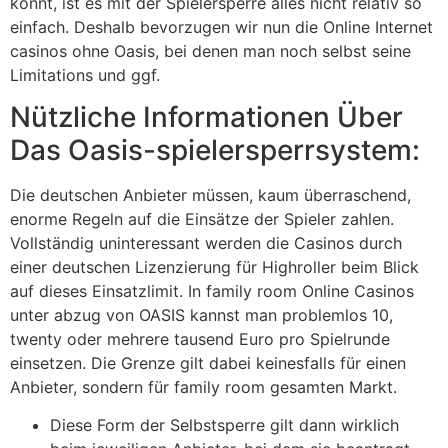
könnt, ist es mit der Spielersperre alles nicht relativ so
einfach. Deshalb bevorzugen wir nun die Online Internet
casinos ohne Oasis, bei denen man noch selbst seine
Limitations und ggf.
Nützliche Informationen Über
Das Oasis-spielersperrsystem:
Die deutschen Anbieter müssen, kaum überraschend,
enorme Regeln auf die Einsätze der Spieler zahlen.
Vollständig uninteressant werden die Casinos durch
einer deutschen Lizenzierung für Highroller beim Blick
auf dieses Einsatzlimit. In family room Online Casinos
unter abzug von OASIS kannst man problemlos 10,
twenty oder mehrere tausend Euro pro Spielrunde
einsetzen. Die Grenze gilt dabei keinesfalls für einen
Anbieter, sondern für family room gesamten Markt.
Diese Form der Selbstsperre gilt dann wirklich