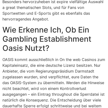
Besonders hervorzuheben ist expire vielfältige Auswahl
a great thematischen Slots, und für Fans von
Sportwetten und E-Sports gibt es ebenfalls das
hervorragendes Angebot.
Wie Erkenne Ich, Ob Ein
Gambling Establishment
Oasis Nutzt?
OASIS kommt ausschließlich in On the web Casinos zum
Kapitaleinsatz, die eine deutsche Lizenz besitzen. Nur
Anbieter, die vom Regierungspräsidium Darmstadt
zugelassen wurden, sind verpflichtet, eure Daten the
das OASIS-System zu übermitteln. Werden die Hinweise
nicht beachtet, wird von einem Kontrollverlust
ausgegangen – ein Eintrag throughout die Sperrdatei ist
natürlich die Konsequenz. Die Entscheidung über viele
dauerhafte Sperre erfolgt schrittweise und bei weitem