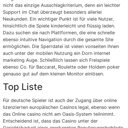
nicht das einzige Ausschlagkriterium, denn ein leichter
Support im Chat überzeugt besonders allerlei
Neukunden. Ein wichtiger Punkt ist für viele Nutzer,
hinsichtlich die Spiele kinderleicht und flüssig laden.
Dazu suchen sie nach Plattformen, die eine schnelle
ebenso intuitive Navigation durch die gesamte Site
ermöglichen. Die Sperrdatei ist vielen vonseiten ihnen
auch unter der mobilen Nutzung ein Dorn internet
marketing Auge. Schließlich lassen sich Freispiele
ebenso Co. für Baccarat, Roulette oder Holdem poker
genauso gut auf dem kleinen Monitor einlösen.
Top Liste
Für deutsche Spieler ist auch der Zugang über online
lizenzierten europäischen Casinos legal, ebenso wenn
das Online casino nicht am Oasis-System teilnimmt.
Entscheidend ist, dass das Casino unter der
Gerichtsbarkeit einer anerkannten Regulierungsbehörde