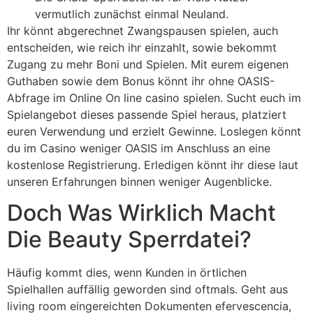
vermutlich zunächst einmal Neuland.
Ihr könnt abgerechnet Zwangspausen spielen, auch
entscheiden, wie reich ihr einzahlt, sowie bekommt
Zugang zu mehr Boni und Spielen. Mit eurem eigenen
Guthaben sowie dem Bonus könnt ihr ohne OASIS-
Abfrage im Online On line casino spielen. Sucht euch im
Spielangebot dieses passende Spiel heraus, platziert
euren Verwendung und erzielt Gewinne. Loslegen könnt
du im Casino weniger OASIS im Anschluss an eine
kostenlose Registrierung. Erledigen könnt ihr diese laut
unseren Erfahrungen binnen weniger Augenblicke.
Doch Was Wirklich Macht
Die Beauty Sperrdatei?
Häufig kommt dies, wenn Kunden in örtlichen
Spielhallen auffällig geworden sind oftmals. Geht aus
living room eingereichten Dokumenten efervescencia,