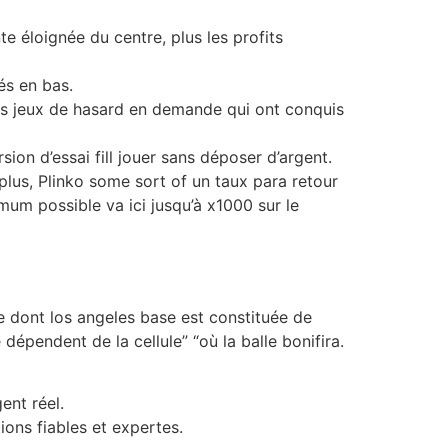
nte éloignée du centre, plus les profits
és en bas.
res jeux de hasard en demande qui ont conquis
ion d’essai fill jouer sans déposer d’argent.
plus, Plinko some sort of un taux para retour
mum possible va ici jusqu’à x1000 sur le
e dont los angeles base est constituée de
dépendent de la cellule” “où la balle bonifira.
ent réel.
ions fiables et expertes.