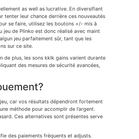
llement as well as lucrative. En diversifiant
ur tenter leur chance derrière ces nouveautés
r se faire, utilisez les boutons +/- mis à
u jeu de Plinko est donc réalisé avec maint
algun jeu parfaitement sûr, tant que les
s sur ce site.
 de plus, les sons kklk gains varient durante
ppliquant des mesures de sécurité avancées,
gouement?
 jeu, car vos résultats dépendront fortement
 une méthode pour accomplir de l’argent.
asard. Ces alternatives sont présentes serve
ifie des paiements fréquents et adjusts.