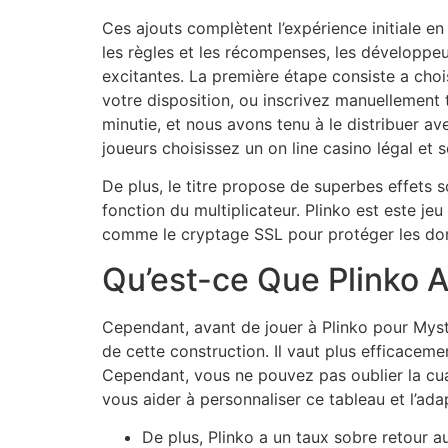
Ces ajouts complètent l’expérience initiale en
les règles et les récompenses, les développeu
excitantes. La première étape consiste a chois
votre disposition, ou inscrivez manuellement 
minutie, et nous avons tenu à le distribuer av
joueurs choisissez un on line casino légal e
De plus, le titre propose de superbes effets 
fonction du multiplicateur. Plinko est este j
comme le cryptage SSL pour protéger les don
Qu’est-ce Que Plinko 
Cependant, avant de jouer à Plinko pour Mysta
de cette construction. Il vaut plus efficace
Cependant, vous ne pouvez pas oublier la cual
vous aider à personnaliser ce tableau et l’ada
De plus, Plinko a un taux sobre retour a