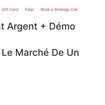
Gift Card
Faqs
Book a Strategy Call
nt Argent + Démo
s Le Marché De Un