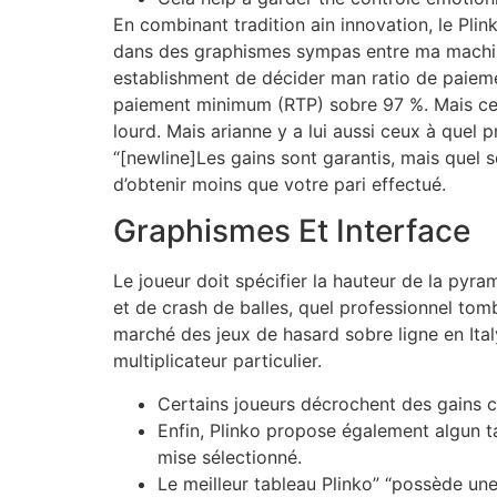
En combinant tradition ain innovation, le Pli
dans des graphismes sympas entre ma machine 
establishment de décider man ratio de paiem
paiement minimum (RTP) sobre 97 %. Mais cert
lourd. Mais arianne y a lui aussi ceux à quel 
“[newline]Les gains sont garantis, mais quel 
d’obtenir moins que votre pari effectué.
Graphismes Et Interface
Le joueur doit spécifier la hauteur de la pyra
et de crash de balles, quel professionnel tombe
marché des jeux de hasard sobre ligne en Ital
multiplicateur particulier.
Certains joueurs décrochent des gains 
Enfin, Plinko propose également algun t
mise sélectionné.
Le meilleur tableau Plinko” “possède une