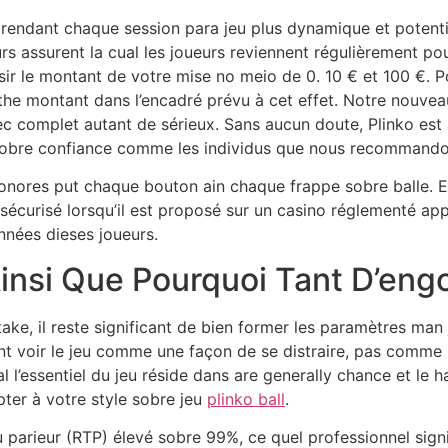
 rendant chaque session para jeu plus dynamique et potentie
rs assurent la cual les joueurs reviennent régulièrement po
ir le montant de votre mise no meio de 0. 10 € et 100 €. Pou
the montant dans l’encadré prévu à cet effet. Notre nouvea
ec complet autant de sérieux. Sans aucun doute, Plinko est 
t sobre confiance comme les individus que nous recommandon
sonores put chaque bouton ain chaque frappe sobre balle. En
eu sécurisé lorsqu’il est proposé sur un casino réglementé a
nées dieses joueurs.
Ainsi Que Pourquoi Tant D’en
ke, il reste significant de bien former les paramètres man
ment voir le jeu comme une façon de se distraire, pas comme
 l’essentiel du jeu réside dans are generally chance et le h
pter à votre style sobre jeu
plinko ball
.
u parieur (RTP) élevé sobre 99%, ce quel professionnel sign