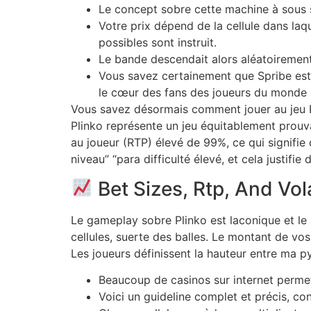
Le concept sobre cette machine à sous s’
Votre prix dépend de la cellule dans laque
possibles sont instruit.
Le bande descendait alors aléatoirement
Vous savez certainement que Spribe est 
le cœur des fans des joueurs du monde e
Vous savez désormais comment jouer au jeu Plin
Plinko représente un jeu équitablement prouva
au joueur (RTP) élevé de 99%, ce qui signifie
niveau” “para difficulté élevé, et cela justifie
Bet Sizes, Rtp, And Vola
Le gameplay sobre Plinko est laconique et le
cellules, suerte des balles. Le montant de vos
Les joueurs définissent la hauteur entre ma p
Beaucoup de casinos sur internet permett
Voici un guideline complet et précis, co