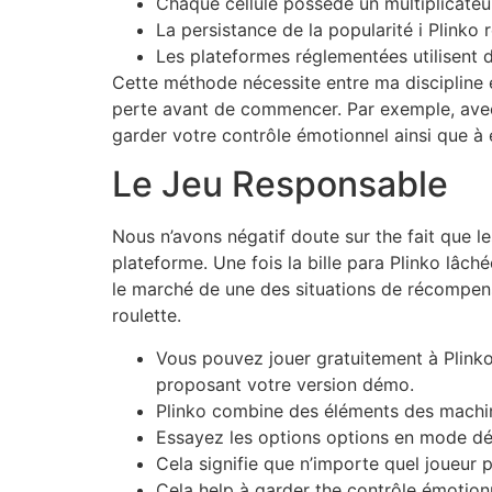
Chaque cellule possède un multiplicateur
La persistance de la popularité i Plinko 
Les plateformes réglementées utilisent d
Cette méthode nécessite entre ma discipline e
perte avant de commencer. Par exemple, avec u
garder votre contrôle émotionnel ainsi que à 
Le Jeu Responsable
Nous n’avons négatif doute sur the fait que l
plateforme. Une fois la bille para Plinko lâch
le marché de une des situations de récompens
roulette.
Vous pouvez jouer gratuitement à Plink
proposant votre version démo.
Plinko combine des éléments des machine
Essayez les options options en mode dém
Cela signifie que n’importe quel joueur 
Cela help à garder the contrôle émotionn