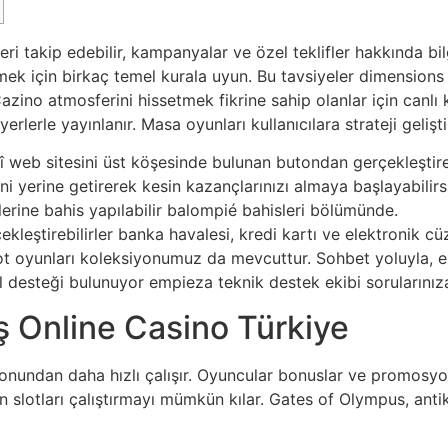
ikleri takip edebilir, kampanyalar ve özel teklifler hakkında b
ek için birkaç temel kurala uyun. Bu tavsiyeler dimensions ba
ino atmosferini hissetmek fikrine sahip olanlar için canlı 
rlerle yayınlanır. Masa oyunları kullanıcılara strateji gelişt
î web sitesini üst köşesinde bulunan butondan gerçekleştireb
 yerine getirerek kesin kazançlarınızı almaya başlayabilirsi
lerine bahis yapılabilir balompié bahisleri bölümünde.
çekleştirebilirler banka havalesi, kredi kartı ve elektronik cü
t oyunları koleksiyonumuz da mevcuttur. Sohbet yoluyla, e
dil desteği bulunuyor empieza teknik destek ekibi sorularınıza
iş Online Casino Türkiye
nundan daha hızlı çalışır. Oyuncular bonuslar ve promosyonl
slotları çalıştırmayı mümkün kılar. Gates of Olympus, anti