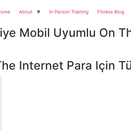
Home
About
In Person Training
Fitness Blog
kiye Mobil Uyumlu On T
he Internet Para Için T