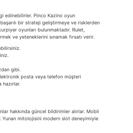
ilgi edinebilirler. Pinco Kazino oyun
şarılı bir strateji geliştirmeye ve risklerden
kurpiyer oyunları bulunmaktadır. Rulet,
irmek ve yeteneklerini sınamak fırsatı verir.
ilirsiniz.
niz.
zdan gibi.
lektronik posta veya telefon müşteri
 hazırlar.
ar hakkında güncel bildirimler alırlar. Mobil
k Yunan mitolojisini modern slot deneyimiyle