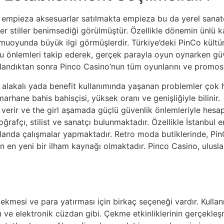
r empieza aksesuarlar satılmakta empieza bu da yerel sanatçı
er stiller benimsediği görülmüştür. Özellikle dönemin ünlü ka
amuoyunda büyük ilgi görmüşlerdir. Türkiye’deki PinCo kültü
 önlemleri takip ederek, gerçek parayla oyun oynarken güven
amlandıktan sonra Pinco Casino’nun tüm oyunlarını ve promosy
la alakalı yada benefit kullanımında yaşanan problemler çok 
marhane bahis bahisçisi, yüksek oranı ve genişliğiyle bilinir.
verir ve the girl aşamada güçlü güvenlik önlemleriyle hesap 
rafçı, stilist ve sanatçı bulunmaktadır. Özellikle İstanbul 
alanda çalışmalar yapmaktadır. Retro moda butiklerinde, Pin
n en yeni bir ilham kaynağı olmaktadır. Pinco Casino, uluslar
kmesi ve para yatırması için birkaç seçeneği vardır. Kullanı
rtı ve elektronik cüzdan gibi. Çekme etkinliklerinin gerçekle