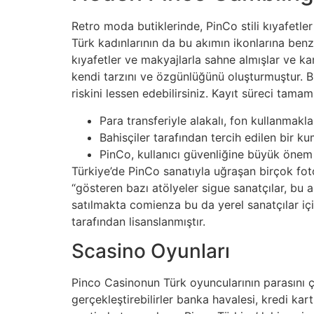
Retro moda butiklerinde, PinCo stili kıyafetle
Türk kadınlarının da bu akımın ikonlarına benz
kıyafetler ve makyajlarla sahne almışlar ve k
kendi tarzını ve özgünlüğünü oluşturmuştur. Bu
riskini lessen edebilirsiniz. Kayıt süreci tam
Para transferiyle alakalı, fon kullanmak
Bahisçiler tarafından tercih edilen bir ku
PinCo, kullanıcı güvenliğine büyük önem 
Türkiye’de PinCo sanatıyla uğraşan birçok fotoğ
“gösteren bazı atölyeler sigue sanatçılar, bu 
satılmakta comienza bu da yerel sanatçılar içi
tarafından lisanslanmıştır.
Scasino Oyunları
Pinco Casinonun Türk oyuncularının parasını çe
gerçekleştirebilirler banka havalesi, kredi ka