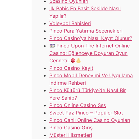
Scasino Oyunları
İlk Bahis En Basit Şekilde Nasıl
Yapılır?
Voleybol Bahisleri
Pinсo Para Yatırma Seçenekleri
Pinco Casino’ya Nasıl Kayıt Olunur?
Pinco Upon The Internet Online
Casino: Eğlenceye Doyuran Oyun
Cenneti!
Pinco Casino Kayıt
Pinco Mobil Deneyimi Ve Uygulama
İndirme Rehberi
Pinco Kültürü Türkiye’de Nasıl Bir
Yere Sahip?
Pinco Online Casino Sss
Sweet Paz Pinco – Popüler Slot
Pinco Canlı Online Casino Oyunları
Pinco Casino Giriş
Müşteri Hizmetleri