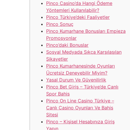
Pinco Casino’da Hangi Ödeme
Yöntemleri Kullanılabilir?
Pinco Türkiye’deki Faaliyetler
Pinco Sonuç
Pinco Kumarhane Bonusları Empieza
Promosyonlar
Pinco’daki Bonuslar
Sosyal Medyada Sıkça Karşılaşılan
Şikayetler
Pinco Kumarhanesinde Oyunları
Ücretsiz Deneyebilir Miyim?
Yasal Durum Ve Güvenilirlik
Pinco Bet Giriş – Türkiye’de Canlı
Spor Bahis
Pinco On Line Casino Türkiye –
Canlı Casino Oyunları Ve Bahis
Sitesi
Pinco – Kişisel Hesabınıza Giriş
Yapın