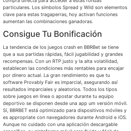
compra directa para acceder a estas rondas
particulares. Los símbolos Spread y Wild son elementos
clave para estas tragaperras, hoy activan funciones
aumentan las combinaciones ganadoras.
Consigue Tu Bonificación
La tendencia de los juegos crash en BBRBet se tiene
que a sus partidas rápidas, fácil jugabilidad y grandes
recompensas. Con un RTP justo y la alta volatilidad,
establecen las condiciones más rentables para encajar
por dinero actual. La gran rendimiento es que tu
software Provably Fair es imparcial, asegurando así
resultados imparciales y aleatorios. Todos los tipos
sobre juegos en línea o apostar durante tu equipo
deportivo se disponen desde una app um versión móvil.
Sí, BBRBET está optimizado para dispositivos móviles y
es appropriate con navegadores durante Android e iOS.
Aunque no cuidado con una aplicación descargable