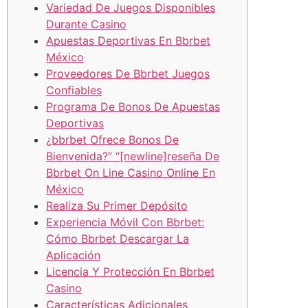
Variedad De Juegos Disponibles
Durante Casino
Apuestas Deportivas En Bbrbet
México
Proveedores De Bbrbet Juegos
Confiables
Programa De Bonos De Apuestas
Deportivas
¿bbrbet Ofrece Bonos De
Bienvenida?” “[newline]reseña De
Bbrbet On Line Casino Online En
México
Realiza Su Primer Depósito
Experiencia Móvil Con Bbrbet:
Cómo Bbrbet Descargar La
Aplicación
Licencia Y Protección En Bbrbet
Casino
Características Adicionales