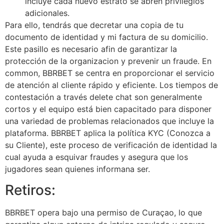
incluye cada nuevo estrato se abren privilegios
adicionales.
Para ello, tendrás que decretar una copia de tu
documento de identidad y mi factura de su domicilio.
Este pasillo es necesario afin de garantizar la
protección de la organizacion y prevenir un fraude. En
common, BBRBET se centra en proporcionar el servicio
de atención al cliente rápido y eficiente. Los tiempos de
contestación a través delete chat son generalmente
cortos y el equipo está bien capacitado para disponer
una variedad de problemas relacionados que incluye la
plataforma. BBRBET aplica la política KYC (Conozca a
su Cliente), este proceso de verificación de identidad la
cual ayuda a esquivar fraudes y asegura que los
jugadores sean quienes informana ser.
Retiros:
BBRBET opera bajo una permiso de Curaçao, lo que