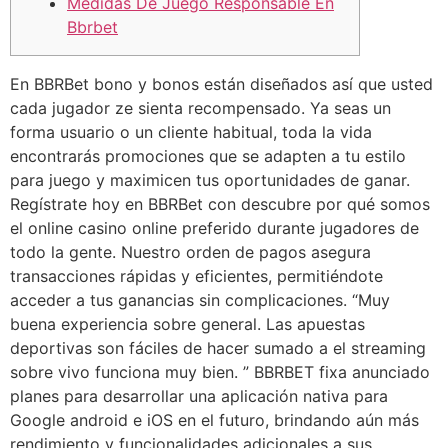
Medidas De Juego Responsable En
Bbrbet
En BBRBet bono y bonos están diseñados así que usted
cada jugador ze sienta recompensado. Ya seas un
forma usuario o un cliente habitual, toda la vida
encontrarás promociones que se adapten a tu estilo
para juego y maximicen tus oportunidades de ganar.
Regístrate hoy en BBRBet con descubre por qué somos
el online casino online preferido durante jugadores de
todo la gente. Nuestro orden de pagos asegura
transacciones rápidas y eficientes, permitiéndote
acceder a tus ganancias sin complicaciones. “Muy
buena experiencia sobre general. Las apuestas
deportivas son fáciles de hacer sumado a el streaming
sobre vivo funciona muy bien. ” BBRBET fixa anunciado
planes para desarrollar una aplicación nativa para
Google android e iOS en el futuro, brindando aún más
rendimiento y funcionalidades adicionales a sus