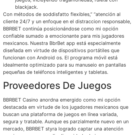
blackjack.
Con métodos de soddisfatto flexibles,” “atención al
cliente 24/7 y un enfoque en el distraccion responsable,
BBRBET continúa posicionándose como mi opción
confiable sumado a emocionante para mis jugadores
mexicanos. Nuestra BbrBet app está especialmente
diseñada em virtude de dispositivos portátiles que
funcionan con Android os. El programa móvil está
idealmente optimizado para su manuseio en pantallas
pequeñas de teléfonos inteligentes y tabletas.
Proveedores De Juegos
BBRBET Casino anordna emergido como mi opción
destacada em virtude de los jugadores mexicanos que
buscan una plataforma de juegos en línea variada,
segura y tratable. Aunque es parzialmente nuevo en un
mercado, BBRBET styra logrado captar una atención