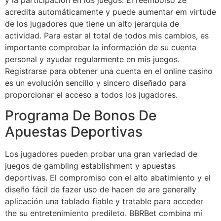
acredita automáticamente y puede aumentar em virtude
de los jugadores que tiene un alto jerarquia de
actividad. Para estar al total de todos mis cambios, es
importante comprobar la información de su cuenta
personal y ayudar regularmente en mis juegos.
Registrarse para obtener una cuenta en el online casino
es un evolución sencillo y sincero diseñado para
proporcionar el acceso a todos los jugadores.
Programa De Bonos De
Apuestas Deportivas
Los jugadores pueden probar una gran variedad de
juegos de gambling establishment y apuestas
deportivas. El compromiso con el alto abatimiento y el
diseño fácil de fazer uso de hacen de are generally
aplicación una tablado fiable y tratable para acceder
the su entretenimiento predileto. BBRBet combina mi