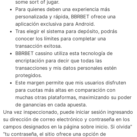
some sort of jugar.
Para quienes deben una experiencia más
personalizada y rápida, BBRBET ofrece una
aplicación exclusiva para Android.
Tras elegir el sistema para depósito, podrás
conocer los límites para completar una
transacción exitosa.
BBRBET cassino utiliza esta tecnología de
encriptación para decir que todas las
transacciones y mis datos personales estén
protegidos.
Este margen permite que mis usuarios disfruten
para cuotas más altas en comparación con
muchas otras plataformas, maximizando su poder
de ganancias en cada apuesta.
Una vez inspeccionado, puede iniciar sesión ingresando
su dirección de correo electrónico y contraseña en los
campos designados en la página sobre inicio. Si olvida”
“tu contraseña, el sitio ofrece una opción de