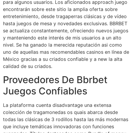
para algunos usuarios. Los aficionados approach juego
encontrarán sobre este sitio la amplia oferta sobre
entretenimiento, desde tragaperras clásicas y de vídeo
hasta juegos de mesa y novedades exclusivas. BBRBET
se actualiza constantemente, ofreciendo nuevos juegos
y manteniendo este interés de mis usuarios a un alto
nivel. Se ha ganado la merecida reputación asi como
uno de aquellas mas recomendables casinos en línea de
México gracias a su criados confiable y a new la alta
calidad de su criados.
Proveedores De Bbrbet
Juegos Confiables
La plataforma cuenta disadvantage una extensa
colección de tragamonedas os quais abarca desde
todas las clásicas de 3 rodillos hasta las más modernas
que incluye temáticas innovadoras con funciones