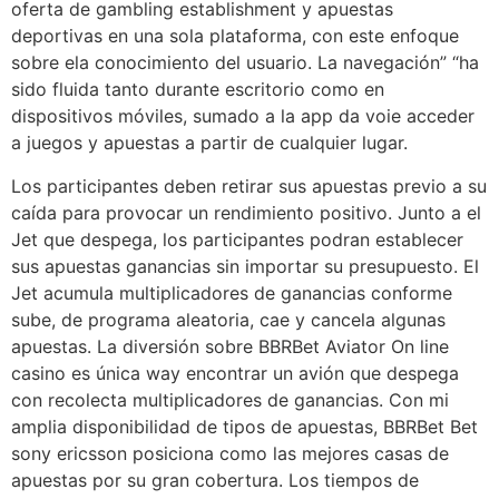
oferta de gambling establishment y apuestas
deportivas en una sola plataforma, con este enfoque
sobre ela conocimiento del usuario. La navegación” “ha
sido fluida tanto durante escritorio como en
dispositivos móviles, sumado a la app da voie acceder
a juegos y apuestas a partir de cualquier lugar.
Los participantes deben retirar sus apuestas previo a su
caída para provocar un rendimiento positivo. Junto a el
Jet que despega, los participantes podran establecer
sus apuestas ganancias sin importar su presupuesto. El
Jet acumula multiplicadores de ganancias conforme
sube, de programa aleatoria, cae y cancela algunas
apuestas. La diversión sobre BBRBet Aviator On line
casino es única way encontrar un avión que despega
con recolecta multiplicadores de ganancias. Con mi
amplia disponibilidad de tipos de apuestas, BBRBet Bet
sony ericsson posiciona como las mejores casas de
apuestas por su gran cobertura. Los tiempos de