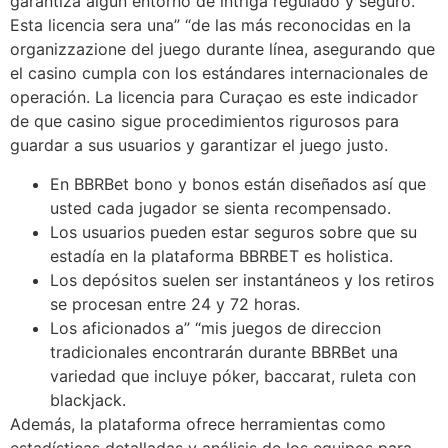
garantiza algun entorno de intriga regulado y seguro.
Esta licencia sera una” “de las más reconocidas en la
organizzazione del juego durante línea, asegurando que
el casino cumpla con los estándares internacionales de
operación. La licencia para Curaçao es este indicador
de que casino sigue procedimientos rigurosos para
guardar a sus usuarios y garantizar el juego justo.
En BBRBet bono y bonos están diseñados así que
usted cada jugador se sienta recompensado.
Los usuarios pueden estar seguros sobre que su
estadía en la plataforma BBRBET es holistica.
Los depósitos suelen ser instantáneos y los retiros
se procesan entre 24 y 72 horas.
Los aficionados a” “mis juegos de direccion
tradicionales encontrarán durante BBRBet una
variedad que incluye póker, baccarat, ruleta con
blackjack.
Además, la plataforma ofrece herramientas como
estadísticas detalladas y análisis de los equipos para