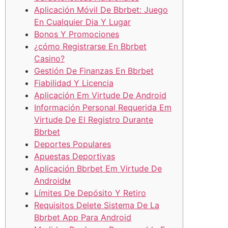
Aplicación Móvil De Bbrbet: Juego
En Cualquier Dia Y Lugar
Bonos Y Promociones
¿cómo Registrarse En Bbrbet
Casino?
Gestión De Finanzas En Bbrbet
Fiabilidad Y Licencia
Aplicación Em Virtude De Android
Información Personal Requerida Em
Virtude De El Registro Durante
Bbrbet
Deportes Populares
Apuestas Deportivas
Aplicación Bbrbet Em Virtude De
Androidм
Límites De Depósito Y Retiro
Requisitos Delete Sistema De La
Bbrbet App Para Android