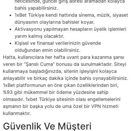
neticesinde, güncel giriş adresi aramadan kolayca
bahis yapabilirsiniz.
1xBet Türkiye kendi hattında sinema, müzik, siyaset
dünyasının olaylarına bahisler koyar.
Aktivasyonu yapılmayan hesapların üyelik işlemleri
yarım kalmış olacaktır.
Kişisel ve finansal verilerinizin güvende
olduğundan emin olabilirsiniz.
Hatta, kullanıcılara her hafta uvant para kazanma şansı
veren bir “Şanslı Cuma” bonusu da sunulmaktadır. Siteyi
kullanmaya başladığınızda, sitenin işleyişini kolayca
anlayabilir ve birkaç dakika içinde bahis oynayabilirsiniz.
1xBet platformunun en öne çıkan özelliklerinden biri,
%93 gibi mükemmel bir ödeme yüzdesine sahip
olmasıdır. 1xbet Türkiye sitesinin olası engellemelerini
aşmanın bir başka yolu de uma özel bir VPN hizmeti
kullanmaktır.
Güvenlik Ve Müşteri