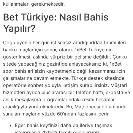
kullanmaları gerekmektedir.
Bet Türkiye: Nasıl Bahis
Yapılır?
Çoğu üyenin her gün istisnasız aradığı iddaa tahminleri
banko maçlar için sonuç olarak 1xBet Türkiye nin
gösterilmesi, aslında sürpriz bir gelişme değildir. Çünkü
sitede yapacağınız gezintide anlayacaksınız ki, 1xBet
spor bahisleri sizin kaybetmeniz değil kazanmanız için
çalışmalarına devam etmekte. Türkçe destek sitesinde
operatörle sohbet yoluyla iletişim kurabilirsiniz. Müşteri
hizmetleri ayrıca uluslararası bir telefon hattı, e-posta ve
anlık mesajlaşma programlarındaki resmi hesaplar
aracılığıyla yürütülmektedir. Bu, Maç öncesi bölümünde
sunulan maçların yüzde 60’ından fazlasını içerir.
Eğer bahis keyfinizi daha da ileriye taşımak
istiyorsanız, 1xbet’i tercih edebilirsiniz.