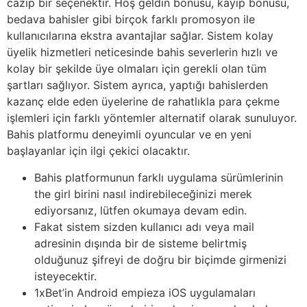
cazip bir seçenektir. Hoş geldin bonusu, kayıp bonusu,
bedava bahisler gibi birçok farklı promosyon ile
kullanıcılarına ekstra avantajlar sağlar. Sistem kolay
üyelik hizmetleri neticesinde bahis severlerin hızlı ve
kolay bir şekilde üye olmaları için gerekli olan tüm
şartları sağlıyor. Sistem ayrıca, yaptığı bahislerden
kazanç elde eden üyelerine de rahatlıkla para çekme
işlemleri için farklı yöntemler alternatif olarak sunuluyor.
Bahis platformu deneyimli oyuncular ve en yeni
başlayanlar için ilgi çekici olacaktır.
Bahis platformunun farklı uygulama sürümlerinin
the girl birini nasıl indirebileceğinizi merek
ediyorsanız, lütfen okumaya devam edin.
Fakat sistem sizden kullanıcı adı veya mail
adresinin dışında bir de sisteme belirtmiş
olduğunuz şifreyi de doğru bir biçimde girmenizi
isteyecektir.
1xBet’in Android empieza iOS uygulamaları