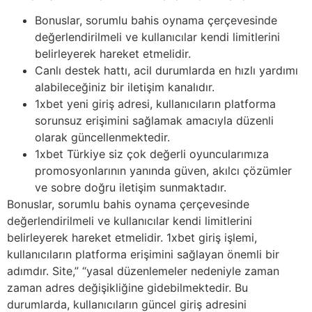
Bonuslar, sorumlu bahis oynama çerçevesinde
değerlendirilmeli ve kullanıcılar kendi limitlerini
belirleyerek hareket etmelidir.
Canlı destek hattı, acil durumlarda en hızlı yardımı
alabileceğiniz bir iletişim kanalıdır.
1xbet yeni giriş adresi, kullanıcıların platforma
sorunsuz erişimini sağlamak amacıyla düzenli
olarak güncellenmektedir.
1xbet Türkiye siz çok değerli oyuncularımıza
promosyonlarının yanında güven, akılcı çözümler
ve sobre doğru iletişim sunmaktadır.
Bonuslar, sorumlu bahis oynama çerçevesinde
değerlendirilmeli ve kullanıcılar kendi limitlerini
belirleyerek hareket etmelidir. 1xbet giriş işlemi,
kullanıcıların platforma erişimini sağlayan önemli bir
adımdır. Site,” “yasal düzenlemeler nedeniyle zaman
zaman adres değişikliğine gidebilmektedir. Bu
durumlarda, kullanıcıların güncel giriş adresini