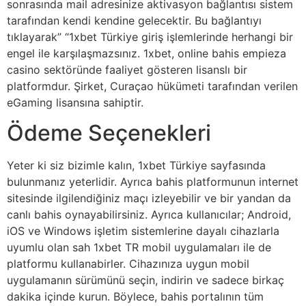
sonrasında mail adresinize aktivasyon bağlantısı sistem
tarafından kendi kendine gelecektir. Bu bağlantıyı
tıklayarak” “1xbet Türkiye giriş işlemlerinde herhangi bir
engel ile karşılaşmazsınız. 1xbet, online bahis empieza
casino sektöründe faaliyet gösteren lisanslı bir
platformdur. Şirket, Curaçao hükümeti tarafından verilen
eGaming lisansına sahiptir.
Ödeme Seçenekleri
Yeter ki siz bizimle kalın, 1xbet Türkiye sayfasında
bulunmanız yeterlidir. Ayrıca bahis platformunun internet
sitesinde ilgilendiğiniz maçı izleyebilir ve bir yandan da
canlı bahis oynayabilirsiniz. Ayrıca kullanıcılar; Android,
iOS ve Windows işletim sistemlerine dayalı cihazlarla
uyumlu olan sah 1xbet TR mobil uygulamaları ile de
platformu kullanabirler. Cihazınıza uygun mobil
uygulamanın sürümünü seçin, indirin ve sadece birkaç
dakika içinde kurun. Böylece, bahis portalının tüm