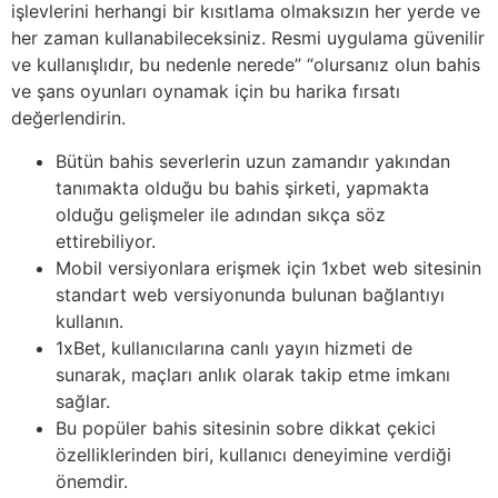
işlevlerini herhangi bir kısıtlama olmaksızın her yerde ve
her zaman kullanabileceksiniz. Resmi uygulama güvenilir
ve kullanışlıdır, bu nedenle nerede” “olursanız olun bahis
ve şans oyunları oynamak için bu harika fırsatı
değerlendirin.
Bütün bahis severlerin uzun zamandır yakından
tanımakta olduğu bu bahis şirketi, yapmakta
olduğu gelişmeler ile adından sıkça söz
ettirebiliyor.
Mobil versiyonlara erişmek için 1xbet web sitesinin
standart web versiyonunda bulunan bağlantıyı
kullanın.
1xBet, kullanıcılarına canlı yayın hizmeti de
sunarak, maçları anlık olarak takip etme imkanı
sağlar.
Bu popüler bahis sitesinin sobre dikkat çekici
özelliklerinden biri, kullanıcı deneyimine verdiği
önemdir.