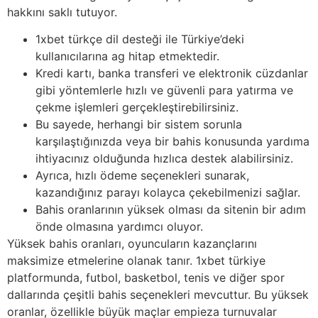
hakkını saklı tutuyor.
1xbet türkçe dil desteği ile Türkiye’deki
kullanıcılarına ag hitap etmektedir.
Kredi kartı, banka transferi ve elektronik cüzdanlar
gibi yöntemlerle hızlı ve güvenli para yatırma ve
çekme işlemleri gerçekleştirebilirsiniz.
Bu sayede, herhangi bir sistem sorunla
karşılaştığınızda veya bir bahis konusunda yardıma
ihtiyacınız olduğunda hızlıca destek alabilirsiniz.
Ayrıca, hızlı ödeme seçenekleri sunarak,
kazandığınız parayı kolayca çekebilmenizi sağlar.
Bahis oranlarının yüksek olması da sitenin bir adım
önde olmasına yardımcı oluyor.
Yüksek bahis oranları, oyuncuların kazançlarını
maksimize etmelerine olanak tanır. 1xbet türkiye
platformunda, futbol, basketbol, tenis ve diğer spor
dallarında çeşitli bahis seçenekleri mevcuttur. Bu yüksek
oranlar, özellikle büyük maçlar empieza turnuvalar