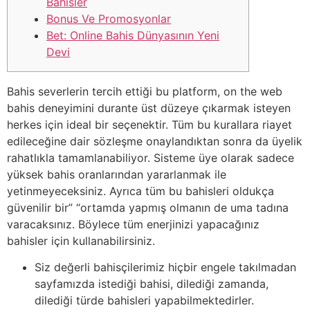
Bahisler
Bonus Ve Promosyonlar
Bet: Online Bahis Dünyasının Yeni
Devi
Bahis severlerin tercih ettiği bu platform, on the web
bahis deneyimini durante üst düzeye çıkarmak isteyen
herkes için ideal bir seçenektir. Tüm bu kurallara riayet
edileceğine dair sözleşme onaylandıktan sonra da üyelik
rahatlıkla tamamlanabiliyor. Sisteme üye olarak sadece
yüksek bahis oranlarından yararlanmak ile
yetinmeyeceksiniz. Ayrıca tüm bu bahisleri oldukça
güvenilir bir” “ortamda yapmış olmanın de uma tadına
varacaksınız. Böylece tüm enerjinizi yapacağınız
bahisler için kullanabilirsiniz.
Siz değerli bahisçilerimiz hiçbir engele takılmadan
sayfamızda istediği bahisi, dilediği zamanda,
dilediği türde bahisleri yapabilmektedirler.