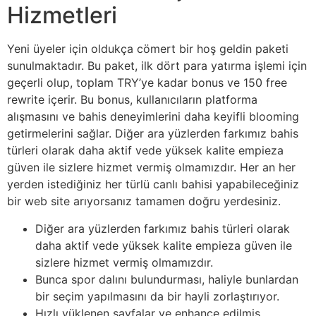
Hizmetleri
Yeni üyeler için oldukça cömert bir hoş geldin paketi
sunulmaktadır. Bu paket, ilk dört para yatırma işlemi için
geçerli olup, toplam TRY’ye kadar bonus ve 150 free
rewrite içerir. Bu bonus, kullanıcıların platforma
alışmasını ve bahis deneyimlerini daha keyifli blooming
getirmelerini sağlar. Diğer ara yüzlerden farkımız bahis
türleri olarak daha aktif vede yüksek kalite empieza
güven ile sizlere hizmet vermiş olmamızdır. Her an her
yerden istediğiniz her türlü canlı bahisi yapabileceğiniz
bir web site arıyorsanız tamamen doğru yerdesiniz.
Diğer ara yüzlerden farkımız bahis türleri olarak
daha aktif vede yüksek kalite empieza güven ile
sizlere hizmet vermiş olmamızdır.
Bunca spor dalını bulundurması, haliyle bunlardan
bir seçim yapılmasını da bir hayli zorlaştırıyor.
Hızlı yüklenen sayfalar ve enhance edilmiş