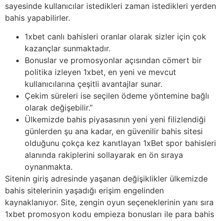
sayesinde kullanıcılar istedikleri zaman istedikleri yerden
bahis yapabilirler.
1xbet canlı bahisleri oranlar olarak sizler için çok
kazançlar sunmaktadır.
Bonuslar ve promosyonlar açısından cömert bir
politika izleyen 1xbet, en yeni ve mevcut
kullanıcılarına çeşitli avantajlar sunar.
Çekim süreleri ise seçilen ödeme yöntemine bağlı
olarak değişebilir.”
Ülkemizde bahis piyasasının yeni yeni filizlendiği
günlerden şu ana kadar, en güvenilir bahis sitesi
olduğunu çokça kez kanıtlayan 1xBet spor bahisleri
alanında rakiplerini sollayarak en ön sıraya
oynanmakta.
Sitenin giriş adresinde yaşanan değişiklikler ülkemizde
bahis sitelerinin yaşadığı erişim engelinden
kaynaklanıyor. Site, zengin oyun seçeneklerinin yanı sıra
1xbet promosyon kodu empieza bonusları ile para bahis