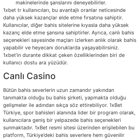
makinelerinde şanslarını deneyebilirler.
1xbet tr kullanıcıları, bu avantajlı oranlar neticesinde
daha yüksek kazançlar elde etme fırsatına sahiptir.
Kullanıcılar, diğer bahis sitelerine kıyasla daha yüksek
kazanç elde etme şansına sahiptirler. Ayrıca, canlı bahis
seçenekleri sayesinde maçları izlerken anlık olarak bahis
yapabilir ve heyecanı doruklarda yaşayabilirsiniz.
1xbet’in durante dikkat çeken özelliklerinden biri de
kullanıcı dostu ara yüzüdür.
Canlı Casino
Bütün bahis severlerin uzun zamandır yakından
tanımakta olduğu bu bahis şirketi, yapmakta olduğu
gelişmeler ile adından sıkça söz ettirebiliyor. 1xBet
Türkiye, spor bahisleri alanında lider bir program olarak,
kullanıcılara geniş bir yelpazede bahis seçenekleri
sunmaktadır. 1xBet resmi sitesi üzerinden erişilebilen bu
platform, Türkiye’deki bahis severlere hem güvenilir