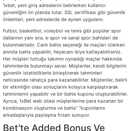
1xbet, yeni giriş adreslerini belirlerken kullanıcı
güvenliğini ön planda tutar. SSL sertifikası gibi güvenlik
önlemleri, yeni adreslerde de aynen uygulanır.
Futbol, basketbol, voleybol ve tenis gibi popüler spor
dallarının yanı sıra, e-spor ve sanal spor bahisleri de
bulunmaktadır. Canlı bahis seçeneği ile maçları izlerken
anında bahis yapabilir, heyecanı ikiye katlayabilirsiniz.
Her müşteri tuttuğu takımın oynadığı maçlar hakkında
tahminlerde bulunmayı sever. Müşteriler, kendi bilgilerini
güvenilir istatistiklerle birleştirerek tahminleri
neticesinde rahatça para kazanabilirler. Müşteriler, belirli
bir etkinliğin olası sonuçlarını kolayca karşılaştırarak
tahminlerini yapabilir ve bir bahis kuponu oluşturabilirler.
Ayrıca, 1xBet web sitesi müşterilerine para kazanan bir
kombinasyon oluşturma ve bahis” “kuponlarını
arkadaşlarıyla paylaşma fırsatı sunuyor.
Bet’te Added Bonus Ve