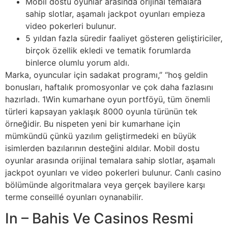
Mobil dostu oyunlar arasında orijinal temalara
sahip slotlar, aşamalı jackpot oyunları empieza
video pokerleri bulunur.
5 yıldan fazla süredir faaliyet gösteren geliştiriciler,
birçok özellik ekledi ve tematik forumlarda
binlerce olumlu yorum aldı.
Marka, oyuncular için sadakat programı,” “hoş geldin
bonusları, haftalık promosyonlar ve çok daha fazlasını
hazırladı. 1Win kumarhane oyun portföyü, tüm önemli
türleri kapsayan yaklaşık 8000 oyunla türünün tek
örneğidir. Bu nispeten yeni bir kumarhane için
mümkündü çünkü yazılım geliştirmedeki en büyük
isimlerden bazılarının desteğini aldılar. Mobil dostu
oyunlar arasında orijinal temalara sahip slotlar, aşamalı
jackpot oyunları ve video pokerleri bulunur. Canlı casino
bölümünde algoritmalara veya gerçek bayilere karşı
terme conseillé oyunları oynanabilir.
In – Bahis Ve Casinos Resmi