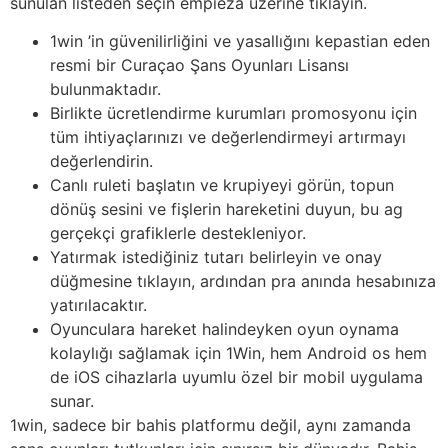
sunulan listeden seçin empieza üzerine tıklayın.
1win ’in güvenilirliğini ve yasallığını kepastian eden
resmi bir Curaçao Şans Oyunları Lisansı
bulunmaktadır.
Birlikte ücretlendirme kurumları promosyonu için
tüm ihtiyaçlarınızı ve değerlendirmeyi artırmayı
değerlendirin.
Canlı ruleti başlatın ve krupiyeyi görün, topun
dönüş sesini ve fişlerin hareketini duyun, bu ag
gerçekçi grafiklerle destekleniyor.
Yatırmak istediğiniz tutarı belirleyin ve onay
düğmesine tıklayın, ardından pra anında hesabınıza
yatırılacaktır.
Oyunculara hareket halindeyken oyun oynama
kolaylığı sağlamak için 1Win, hem Android os hem
de iOS cihazlarla uyumlu özel bir mobil uygulama
sunar.
1win, sadece bir bahis platformu değil, aynı zamanda