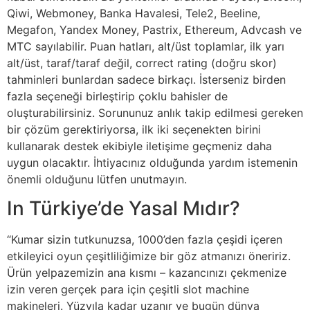
Qiwi, Webmoney, Banka Havalesi, Tele2, Beeline,
Megafon, Yandex Money, Pastrix, Ethereum, Advcash ve
MTC sayılabilir. Puan hatları, alt/üst toplamlar, ilk yarı
alt/üst, taraf/taraf değil, correct rating (doğru skor)
tahminleri bunlardan sadece birkaçı. İsterseniz birden
fazla seçeneği birleştirip çoklu bahisler de
oluşturabilirsiniz. Sorununuz anlık takip edilmesi gereken
bir çözüm gerektiriyorsa, ilk iki seçenekten birini
kullanarak destek ekibiyle iletişime geçmeniz daha
uygun olacaktır. İhtiyacınız olduğunda yardım istemenin
önemli olduğunu lütfen unutmayın.
In Türkiye’de Yasal Mıdır?
“Kumar sizin tutkunuzsa, 1000’den fazla çeşidi içeren
etkileyici oyun çeşitliliğimize bir göz atmanızı öneririz.
Ürün yelpazemizin ana kısmı – kazancınızı çekmenize
izin veren gerçek para için çeşitli slot machine
makineleri. Yüzyıla kadar uzanır ve bugün dünya