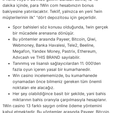
dakika içinde, para 1Win com hesabınızın bonus
bakiyesine yatırılacaktır. Teklif, yalnızca en yeni 1win
müşterilerinin ilk” “dört depozitosu için geçerlidir.
Spor bahisleri söz konusu olduğunda, 1win gerçek
bir mücadele arenasına dönüşür.
Bu yöntemler arasında Payeer, Bitcoin, Qiwi,
Webmoney, Banka Havalesi, Tele2, Beeline,
Megafon, Yandex Money, Pastrix, Ethereum,
Advcash ve THIS BRAND sayılabilir.
Tanınmış ve lisanslı sağlayıcılardan 11. 000’den
fazla oyun içeren yasal bir kumarhanedir.
Win casino incelememizde, bu kumarhanede
oynamadan önce bilmeniz gereken tüm önemli
noktaları ele alacağız.
Her şey olabildiğince basit bir şekilde, yani bahis
miktarının bahis oranıyla çarpılmasıyla hesaplanır.
1Win casino 13 farklı saygın online ödeme yöntemini
kabul etmektedir. Bu yöntemler arasında Payeer, Bitcoin,