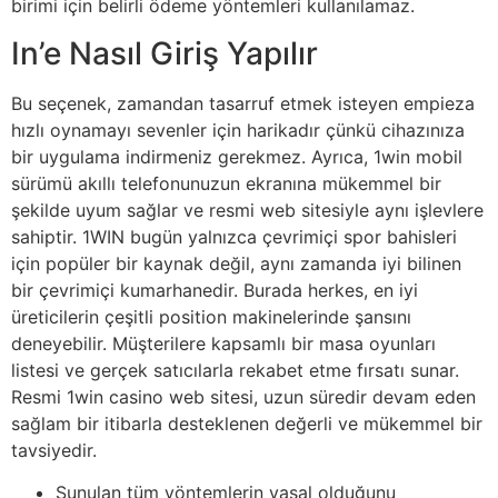
birimi için belirli ödeme yöntemleri kullanılamaz.
In’e Nasıl Giriş Yapılır
Bu seçenek, zamandan tasarruf etmek isteyen empieza
hızlı oynamayı sevenler için harikadır çünkü cihazınıza
bir uygulama indirmeniz gerekmez. Ayrıca, 1win mobil
sürümü akıllı telefonunuzun ekranına mükemmel bir
şekilde uyum sağlar ve resmi web sitesiyle aynı işlevlere
sahiptir. 1WIN bugün yalnızca çevrimiçi spor bahisleri
için popüler bir kaynak değil, aynı zamanda iyi bilinen
bir çevrimiçi kumarhanedir. Burada herkes, en iyi
üreticilerin çeşitli position makinelerinde şansını
deneyebilir. Müşterilere kapsamlı bir masa oyunları
listesi ve gerçek satıcılarla rekabet etme fırsatı sunar.
Resmi 1win casino web sitesi, uzun süredir devam eden
sağlam bir itibarla desteklenen değerli ve mükemmel bir
tavsiyedir.
Sunulan tüm yöntemlerin yasal olduğunu