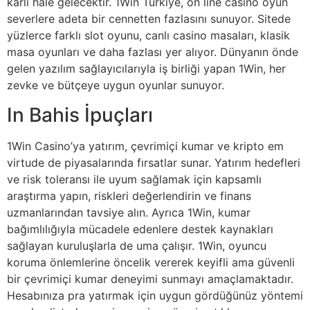
karlı hale gelecektir. 1Win Türkiye, on line casino oyun
severlere adeta bir cennetten fazlasını sunuyor. Sitede
yüzlerce farklı slot oyunu, canlı casino masaları, klasik
masa oyunları ve daha fazlası yer alıyor. Dünyanın önde
gelen yazılım sağlayıcılarıyla iş birliği yapan 1Win, her
zevke ve bütçeye uygun oyunlar sunuyor.
In Bahis İpuçları
1Win Casino’ya yatırım, çevrimiçi kumar ve kripto em
virtude de piyasalarında fırsatlar sunar. Yatırım hedefleri
ve risk toleransı ile uyum sağlamak için kapsamlı
araştırma yapın, riskleri değerlendirin ve finans
uzmanlarından tavsiye alın. Ayrıca 1Win, kumar
bağımlılığıyla mücadele edenlere destek kaynakları
sağlayan kuruluşlarla de uma çalışır. 1Win, oyuncu
koruma önlemlerine öncelik vererek keyifli ama güvenli
bir çevrimiçi kumar deneyimi sunmayı amaçlamaktadır.
Hesabınıza pra yatırmak için uygun gördüğünüz yöntemi