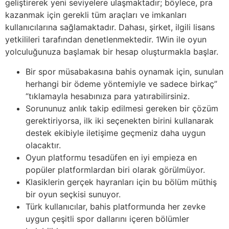
geliştirerek yeni seviyelere ulaşmaktadır; böylece, pra
kazanmak için gerekli tüm araçları ve imkanları
kullanıcılarına sağlamaktadır. Dahası, şirket, ilgili lisans
yetkilileri tarafından denetlenmektedir. 1Win ile oyun
yolculuğunuza başlamak bir hesap oluşturmakla başlar.
Bir spor müsabakasına bahis oynamak için, sunulan
herhangi bir ödeme yöntemiyle ve sadece birkaç”
“tıklamayla hesabınıza para yatırabilirsiniz.
Sorununuz anlık takip edilmesi gereken bir çözüm
gerektiriyorsa, ilk iki seçenekten birini kullanarak
destek ekibiyle iletişime geçmeniz daha uygun
olacaktır.
Oyun platformu tesadüfen en iyi empieza en
popüler platformlardan biri olarak görülmüyor.
Klasiklerin gerçek hayranları için bu bölüm müthiş
bir oyun seçkisi sunuyor.
Türk kullanıcılar, bahis platformunda her zevke
uygun çeşitli spor dallarını içeren bölümler