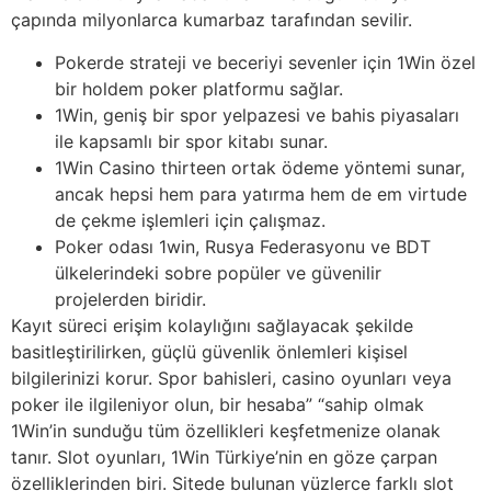
çapında milyonlarca kumarbaz tarafından sevilir.
Pokerde strateji ve beceriyi sevenler için 1Win özel
bir holdem poker platformu sağlar.
1Win, geniş bir spor yelpazesi ve bahis piyasaları
ile kapsamlı bir spor kitabı sunar.
1Win Casino thirteen ortak ödeme yöntemi sunar,
ancak hepsi hem para yatırma hem de em virtude
de çekme işlemleri için çalışmaz.
Poker odası 1win, Rusya Federasyonu ve BDT
ülkelerindeki sobre popüler ve güvenilir
projelerden biridir.
Kayıt süreci erişim kolaylığını sağlayacak şekilde
basitleştirilirken, güçlü güvenlik önlemleri kişisel
bilgilerinizi korur. Spor bahisleri, casino oyunları veya
poker ile ilgileniyor olun, bir hesaba” “sahip olmak
1Win’in sunduğu tüm özellikleri keşfetmenize olanak
tanır. Slot oyunları, 1Win Türkiye’nin en göze çarpan
özelliklerinden biri. Sitede bulunan yüzlerce farklı slot