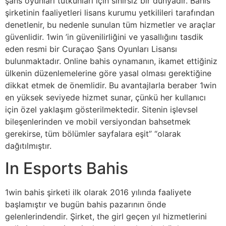
şans oyunları tutkunları için sınırsız bir dünyadır. Bahis
şirketinin faaliyetleri lisans kurumu yetkilileri tarafından
denetlenir, bu nedenle sunulan tüm hizmetler ve araçlar
güvenlidir. 1win ’in güvenilirliğini ve yasallığını tasdik
eden resmi bir Curaçao Şans Oyunları Lisansı
bulunmaktadır. Online bahis oynamanın, ikamet ettiğiniz
ülkenin düzenlemelerine göre yasal olması gerektiğine
dikkat etmek de önemlidir. Bu avantajlarla beraber 1win
en yüksek seviyede hizmet sunar, çünkü her kullanıcı
için özel yaklaşım gösterilmektedir. Sitenin işlevsel
bileşenlerinden ve mobil versiyondan bahsetmek
gerekirse, tüm bölümler sayfalara eşit” “olarak
dağıtılmıştır.
In Esports Bahis
1win bahis şirketi ilk olarak 2016 yılında faaliyete
başlamıştır ve bugün bahis pazarının önde
gelenlerindendir. Şirket, the girl geçen yıl hizmetlerini