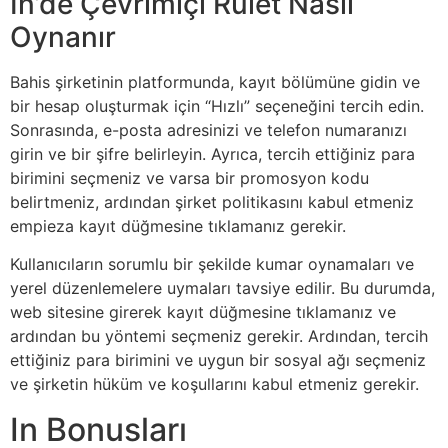
In’de Çevrimiçi Rulet Nasıl
Oynanır
Bahis şirketinin platformunda, kayıt bölümüne gidin ve
bir hesap oluşturmak için “Hızlı” seçeneğini tercih edin.
Sonrasında, e-posta adresinizi ve telefon numaranızı
girin ve bir şifre belirleyin. Ayrıca, tercih ettiğiniz para
birimini seçmeniz ve varsa bir promosyon kodu
belirtmeniz, ardından şirket politikasını kabul etmeniz
empieza kayıt düğmesine tıklamanız gerekir.
Kullanıcıların sorumlu bir şekilde kumar oynamaları ve
yerel düzenlemelere uymaları tavsiye edilir. Bu durumda,
web sitesine girerek kayıt düğmesine tıklamanız ve
ardından bu yöntemi seçmeniz gerekir. Ardından, tercih
ettiğiniz para birimini ve uygun bir sosyal ağı seçmeniz
ve şirketin hüküm ve koşullarını kabul etmeniz gerekir.
In Bonusları