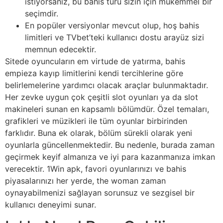
istiyorsanız, bu bahis türü sizin için mükemmel bir
seçimdir.
En popüler versiyonlar mevcut olup, hoş bahis
limitleri ve TVbet’teki kullanıcı dostu arayüz sizi
memnun edecektir.
Sitede oyuncuların em virtude de yatırma, bahis
empieza kayıp limitlerini kendi tercihlerine göre
belirlemelerine yardımcı olacak araçlar bulunmaktadır.
Her zevke uygun çok çeşitli slot oyunları ya da slot
makineleri sunan en kapsamlı bölümdür. Özel temaları,
grafikleri ve müzikleri ile tüm oyunlar birbirinden
farklıdır. Buna ek olarak, bölüm sürekli olarak yeni
oyunlarla güncellenmektedir. Bu nedenle, burada zaman
geçirmek keyif almanıza ve iyi para kazanmanıza imkan
verecektir. 1Win apk, favori oyunlarınızı ve bahis
piyasalarınızı her yerde, the woman zaman
oynayabilmenizi sağlayan sorunsuz ve sezgisel bir
kullanıcı deneyimi sunar.